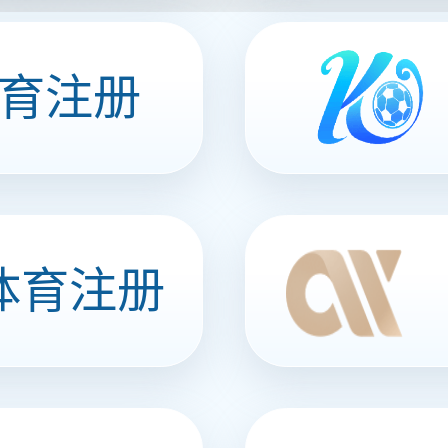
8000。AG超玩会试图通过抱团防守，但WB的攻
水晶，将总比分改写为3:1。
一诺的困境与WB的战术博
AG超玩会输掉这局比赛，很大程度上源于一诺的
比赛中始终盯着一诺的位置，无论是野区还是线上
在关键时刻提供视野和保护，让暖阳可以放心切入
进场，导致一诺多次在团战中被集火。这种针对性
备，也反映出暖阳作为一名顶级打野的敏锐嗅觉
这场比赛，暖阳的镜用一次极限单杀点燃了逆转
性作用。对于AG超玩会而言，如何调整战术应对
赛中扳回一城。总决赛的悬念还在继续，但WB已
几局，或许还会看到更多这样的精彩瞬间。