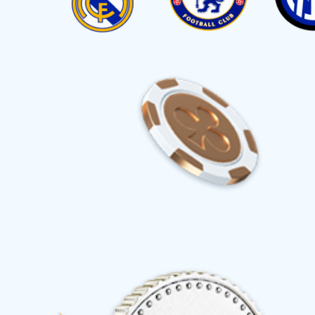
立即下载爱游戏平台APP
首页
/
体育焦点
/ 正文