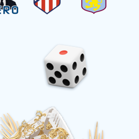
2026-06-12 15:03
44 次阅读
成都AG超玩会展开了一场跌宕起伏的巅峰对
用英雄“镜”，在团战中上演了一波极限单杀
，率先拿到赛点。这一操作不仅点燃了现场