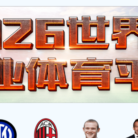
体育
下载App
公司简介
权威体育数据
供包括NBA、英超、欧洲杯、
信赖。