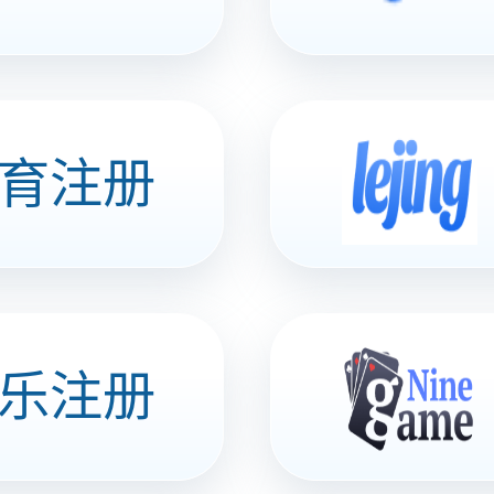
助商身价翻三
巴特勒右肩盂唇撕裂保守
唐斯11+
治疗，热火
115马刺
2026-07-26
2026-06
联系我们
support@liquidopera.com
「
厂
企
品
良