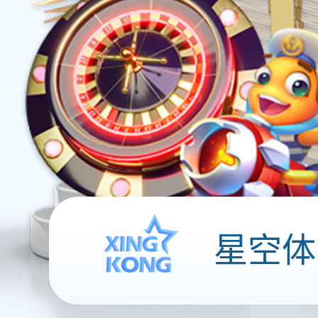
KPL春季赛总决赛暖阳镜极
限单杀一诺，WB逆转AG先
拿赛点