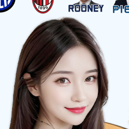
2023年KPL春季赛总决赛的舞台上，北京WB与
决。在关键的第四局比赛中，WB打野选手暖阳使
一诺的虞姬，直接扭转战局，帮助队伍完成逆转
气氛，更成为整场比赛的转折点。