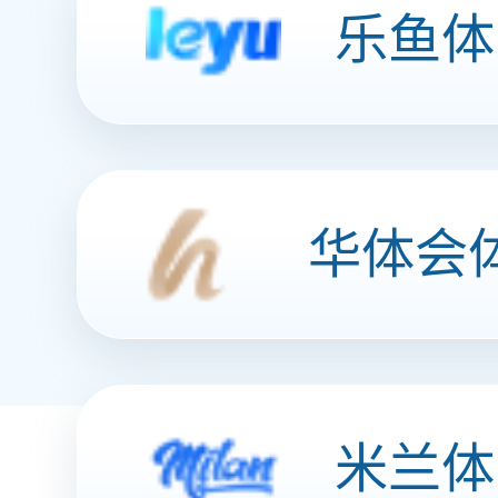
上一篇：
足协杯16强抽签揭晓 山东泰山或…
热门推荐