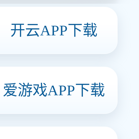
风控识别成功率
99.2%
欺诈行为识别
级
别与权限隔离，为爱游戏平台平台用户建立第一道防