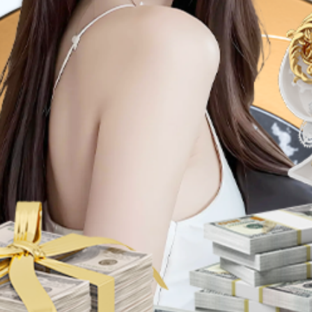
上、安全高效
”的理念，持续优化产品架构与内容体验，致力