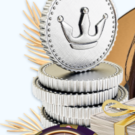
爱。
我们将继续秉持“
技术创新、用户至
台。