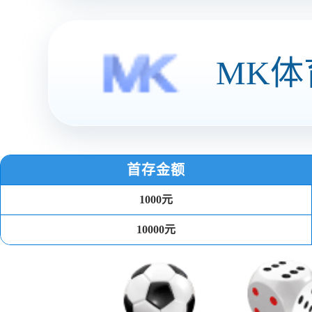
v6.1.3 · 发布于 2025年6月
v6.0.0 · 发布于 2025年3月