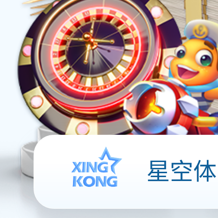
利用爱游戏平台构