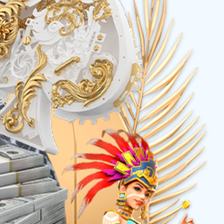
阵，西海岸反击颇具威胁