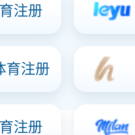
得回味的经典瞬间。