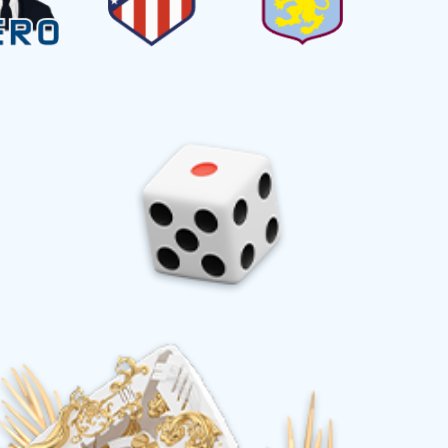
2026-06-12 15:02
42 次阅读
场挑战青岛西海岸，凭借特谢拉在第67分
收获宝贵三分。这场胜利不仅延续了申花近期
首的施压。