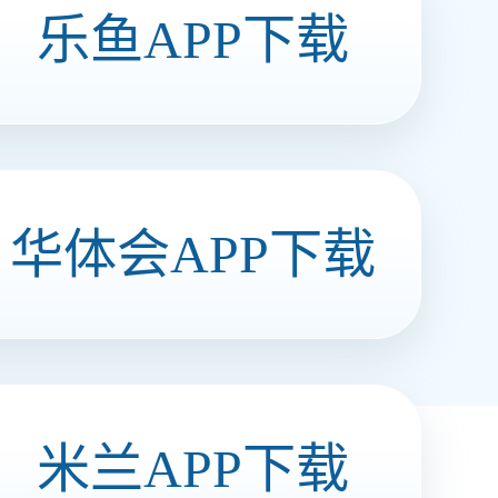
下一篇：
足协杯16强抽签揭晓 山东泰山或