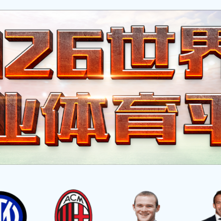
体育
下载App
公司简介
权威体育数据
供包括NBA、英超、欧洲杯、
信赖。