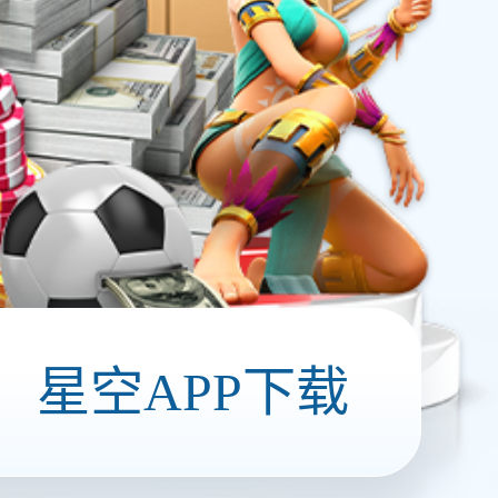
进攻欲望，控球率一度超过六成。然而，青
密集的站位限制申花的传切渗透。申花的边
夹。反观青岛西海岸，他们的反击打得十分
用申花后防线压上后的空当制造杀机。主教
换人调整加强前场的压迫力度，为最终的破
打破僵局，展现顶级射手
侧角球机会，皮球开出后被西海岸后卫顶出
埋伏在禁区弧顶附近的特谢拉突然启动，迎
记势大力沉的凌空抽射。皮球如炮弹般直窜
度刁钻且力量十足，只能目送皮球入网。这
脚凌空抽射不仅展现了其出色的预判和精湛